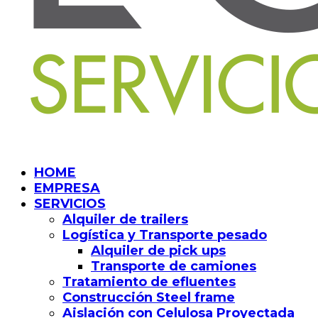
HOME
EMPRESA
SERVICIOS
Alquiler de trailers
Logística y Transporte pesado
Alquiler de pick ups
Transporte de camiones
Tratamiento de efluentes
Construcción Steel frame
Aislación con Celulosa Proyectada