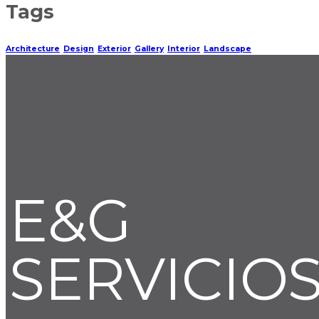
Tags
Architecture
Design
Exterior
Gallery
Interior
Landscape
E&G
SERVICIO