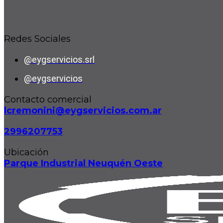
Redes Sociales
@eygservicios.srl
@eygservicios
Contacto comercial
lcremonini@eygservicios.com.ar
2996207753
Ubicación
Parque Industrial Neuquén Oeste